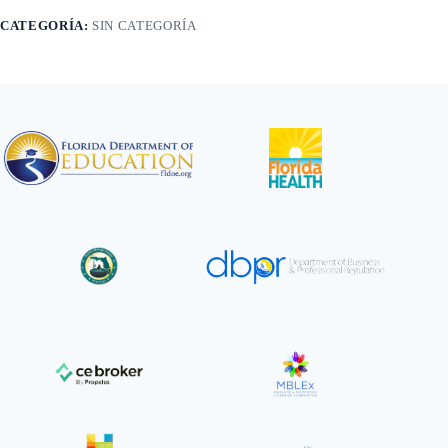
Education
CATEGORÍA:
SIN CATEGORÍA
–
Electrolysis
|
First
Time
Renewal
cantidad