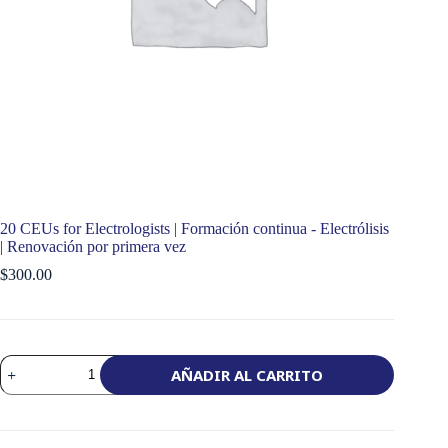
20 CEUs for Electrologists | Formación continua - Electrólisis
| Renovación por primera vez
$
300.00
20
AÑADIR AL CARRITO
CEUs
for
Electrologists
|
Continuing