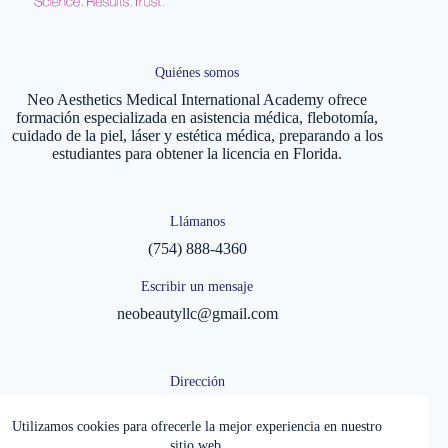
Quiénes somos
Neo Aesthetics Medical International Academy ofrece
formación especializada en asistencia médica, flebotomía,
cuidado de la piel, láser y estética médica, preparando a los
estudiantes para obtener la licencia en Florida.
Llámanos
(754) 888-4360
Escribir un mensaje
neobeautyllc@gmail.com
Dirección
1920 E Hallandale Beach Blvd
Despachos 503 y 505
Utilizamos cookies para ofrecerle la mejor experiencia en nuestro
Hallandale Beach, FL 33009, EE.UU.
sitio web.