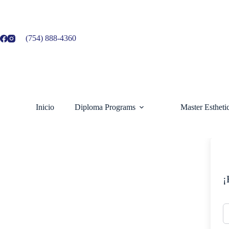
Ir
al
contenido
(754) 888-4360
Inicio
Diploma Programs
Master Esthet
¡