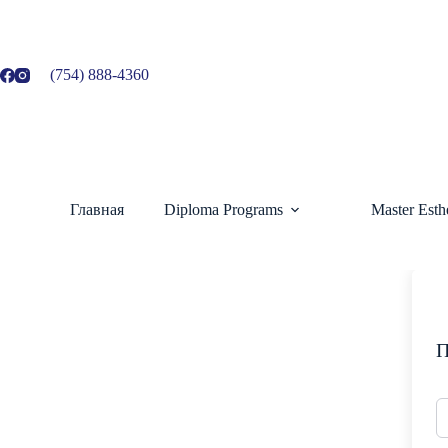
Перейти
к
содержанию
(754) 888-4360
Главная
Diploma Programs
Master Esth
П