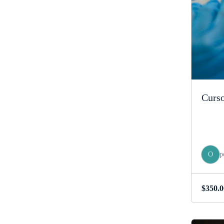
Curs
O
p
$
350.0