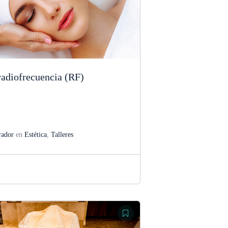
 radiofrecuencia (RF)
rador
en
Estética
,
Talleres