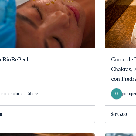
o BioRePeel
Curso de T
Chakras, 
con Piedr
or
operador
en
Talleres
O
por
ope
0
$
375.00