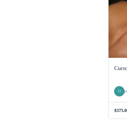
Curso
O
p
$
375.0