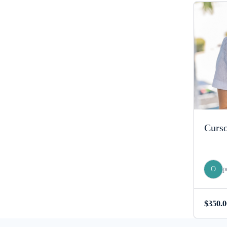
Curso
O
p
$
350.0