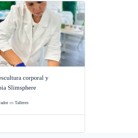
escultura corporal y
pia Slimsphere
rador
en
Talleres