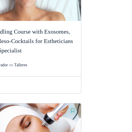
dling Course with Exosomes,
o-Cocktails for Estheticians
pecialist
rador
en
Talleres