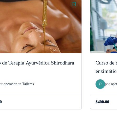
 de Terapia Ayurvédica Shirodhara
Curso de 
enzimátic
or
operador
en
Talleres
O
por
ope
0
$
400.00