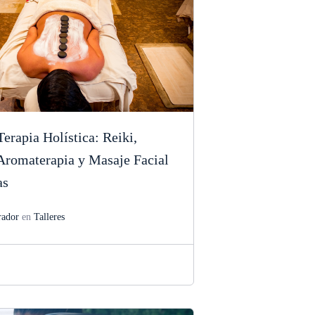
erapia Holística: Reiki,
Aromaterapia y Masaje Facial
as
rador
en
Talleres