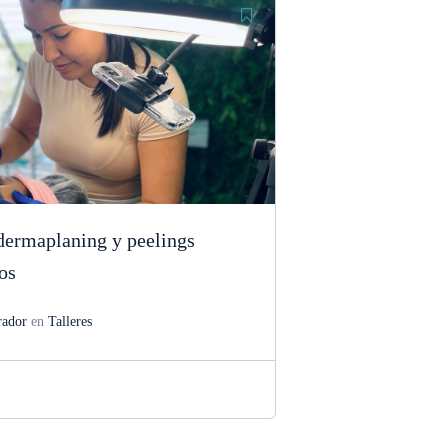
dermaplaning y peelings
os
rador
en
Talleres