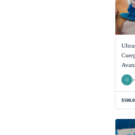
Ultra
Cuerp
Avan
O
p
$
500.0