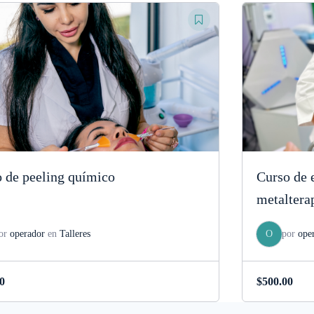
 de peeling químico
Curso de 
metaltera
or
operador
en
Talleres
O
por
ope
0
$
500.00