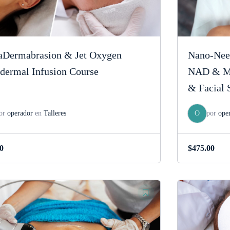
aDermabrasion & Jet Oxygen
Nano-Nee
dermal Infusion Course
NAD & Mes
& Facial S
or
operador
en
Talleres
O
por
ope
0
$
475.00