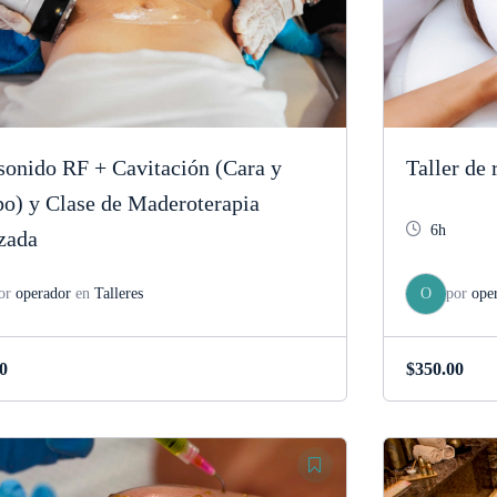
sonido RF + Cavitación (Cara y
Taller de
o) y Clase de Maderoterapia
6h
zada
or
operador
en
Talleres
O
por
ope
0
$
350.00